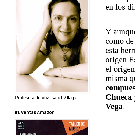
en los d
Y aunque
como de 
esta her
origen E
el orige
misma qu
compuest
Chueca y
Profesora de Voz Isabel Villagar
Vega
.
#1 ventas Amazon