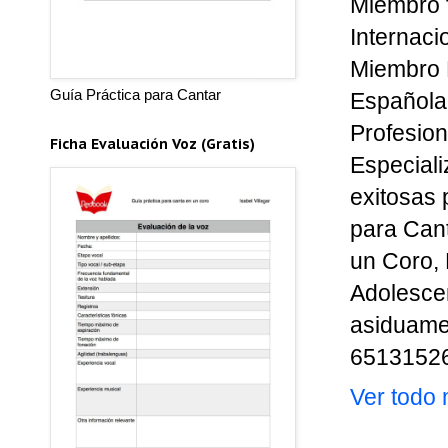
Miembro 
Internaci
Miembro 
Guía Práctica para Cantar
Española 
Profesion
Ficha Evaluación Voz (Gratis)
Especiali
exitosas 
para Cant
un Coro, 
Adolescen
asiduamen
651315263
Ver todo m