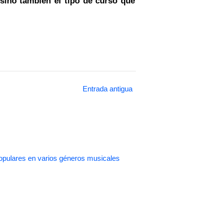
 sino también el tipo de curso que
Entrada antigua
pulares en varios géneros musicales