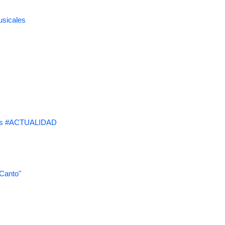
usicales
s #ACTUALIDAD
 Canto"