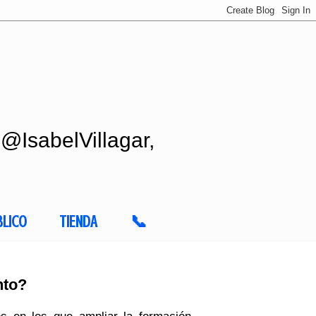
 @IsabelVillagar,
BLICO
TIENDA
📞
nto?
s en los que ampliar la formación,