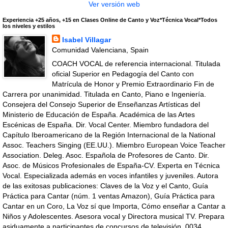
Ver versión web
Experiencia +25 años, +15 en Clases Online de Canto y Voz*Técnica Vocal*Todos
los niveles y estilos
Isabel Villagar
Comunidad Valenciana, Spain
COACH VOCAL de referencia internacional. Titulada
oficial Superior en Pedagogía del Canto con
Matrícula de Honor y Premio Extraordinario Fin de
Carrera por unanimidad. Titulada en Canto, Piano e Ingeniería.
Consejera del Consejo Superior de Enseñanzas Artísticas del
Ministerio de Educación de España. Académica de las Artes
Escénicas de España. Dir. Vocal Center. Miembro fundadora del
Capítulo Iberoamericano de la Región Internacional de la National
Assoc. Teachers Singing (EE.UU.). Miembro European Voice Teacher
Association. Deleg. Asoc. Española de Profesores de Canto. Dir.
Asoc. de Músicos Profesionales de España-CV. Experta en Técnica
Vocal. Especializada además en voces infantiles y juveniles. Autora
de las exitosas publicaciones: Claves de la Voz y el Canto, Guía
Práctica para Cantar (núm. 1 ventas Amazon), Guía Práctica para
Cantar en un Coro, La Voz sí que Importa, Cómo enseñar a Cantar a
Niños y Adolescentes. Asesora vocal y Directora musical TV. Prepara
asiduamente a participantes de concursos de televisión. 0034