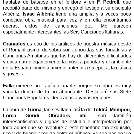
hablaba de basarse en el folklore y en
F. Pedrell
, que
recopiló parte del mismo y entregó el testigo a su discípulo
Albéniz.
Isaac Albéniz
tiene una amplia y a veces poco
conocida obra musical para voz y en ella encontramos
óperas, ciclos de canciones, etc... Me parecen
especialmente interesantes las Seis Canciones Italianas.
Granados
es otro de los artífices de nuestra música desde
el Romanticismo, de sobra son conocidas sus Tonadillas y
Canciones Amatorias que las hay de diferentes dificultades
y encarnan elegantemente la música popular y el ambiente
de la España inmediatamente anterior a su época, la clásica
y goyesca...
Falla
merece un capítulo aparte porque su obra es muy
variada dentro de lo no abundante. Destacaré sus Siete
Canciones Populares, dedicadas a varias regiones.
La obra de
Turina
, tan sevillana, así la de
Toldrá, Mompou,
Lorca, Guridi, Obradors, etc...
son también
interesantísimas y dignas de estudio e interpretación por
todo aquel que se aventure a este repertorio tan exquisito,
rico y de buena acogida entre el público, ya sea nacional o