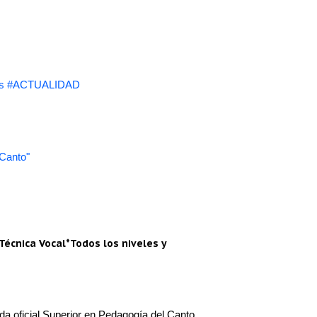
s #ACTUALIDAD
 Canto"
Técnica Vocal*Todos los niveles y
a oficial Superior en Pedagogía del Canto