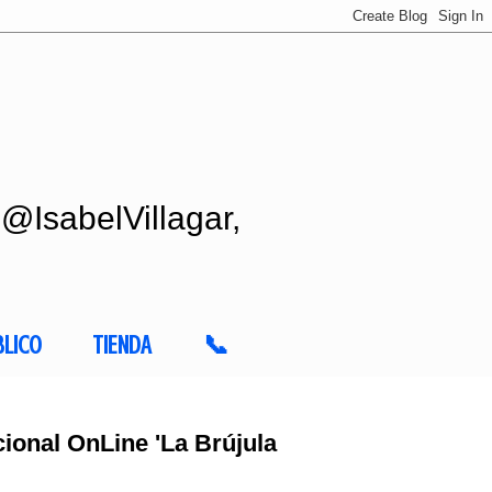
 @IsabelVillagar,
BLICO
TIENDA
📞
ional OnLine 'La Brújula