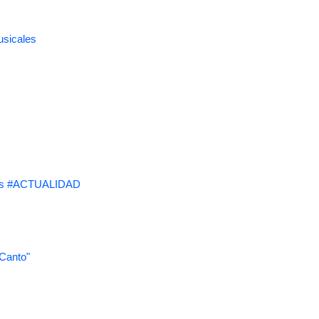
usicales
s #ACTUALIDAD
 Canto"