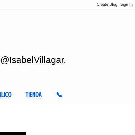
 @IsabelVillagar,
BLICO
TIENDA
📞