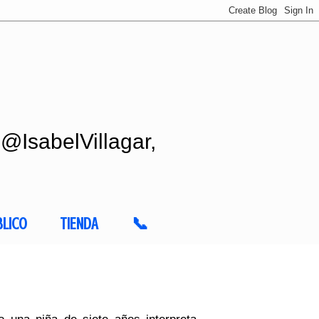
 @IsabelVillagar,
BLICO
TIENDA
📞
o una niña de siete años interpreta