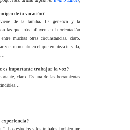
polfacético artista argentino
Emilio Linder
,
 origen de tu vocación?
 viene de
la familia. La
genética y la
on las que más influyen en la orientación
 entre muchas otras circunstancias, claro,
ar y el momento en el que empieza tu vida,
lo…
e es importante trabajar la voz?
rtante, claro. Es una de las herramientas
cindibles…
 experiencia?
ón”. Los estudios y los trabajos también me