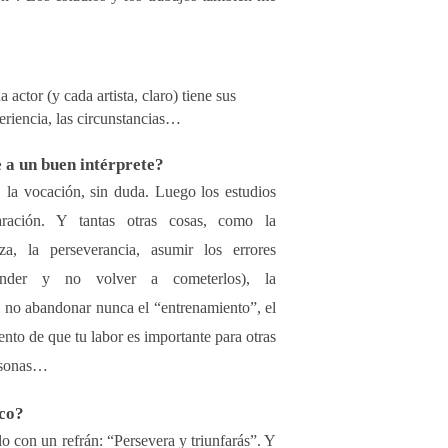
actor (y cada artista, claro) tiene sus
eriencia, las circunstancias…
 a un buen intérprete?
 la vocación, sin duda. Luego los estudios
aración. Y
tantas otras cosas, como la
nza, la perseverancia, asumir los errores
ender y no volver a cometerlos), la
, no abandonar nunca el “entrenamiento”, el
nto de que tu labor es importante para otras
rsonas…
ico?
o con un refrán: “Persevera y triunfarás”. Y