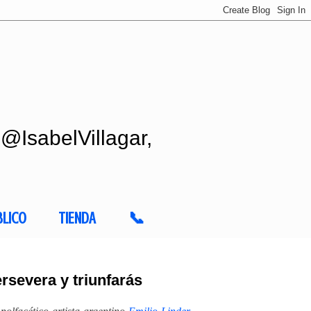
 @IsabelVillagar,
BLICO
TIENDA
📞
rsevera y triunfarás