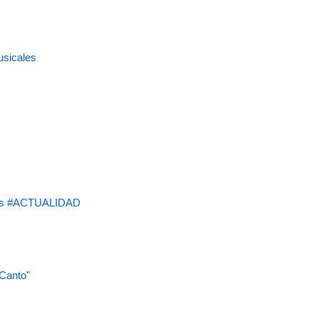
usicales
s #ACTUALIDAD
 Canto"