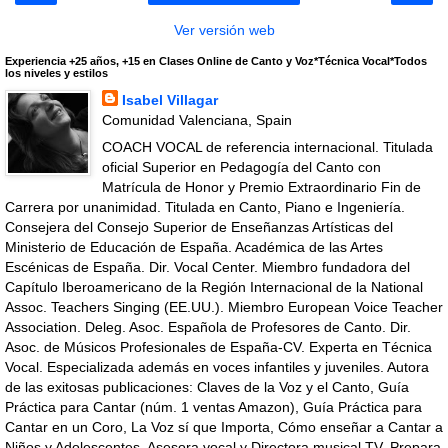
Ver versión web
Experiencia +25 años, +15 en Clases Online de Canto y Voz*Técnica Vocal*Todos
los niveles y estilos
Isabel Villagar
Comunidad Valenciana, Spain
COACH VOCAL de referencia internacional. Titulada
oficial Superior en Pedagogía del Canto con
Matrícula de Honor y Premio Extraordinario Fin de
Carrera por unanimidad. Titulada en Canto, Piano e Ingeniería.
Consejera del Consejo Superior de Enseñanzas Artísticas del
Ministerio de Educación de España. Académica de las Artes
Escénicas de España. Dir. Vocal Center. Miembro fundadora del
Capítulo Iberoamericano de la Región Internacional de la National
Assoc. Teachers Singing (EE.UU.). Miembro European Voice Teacher
Association. Deleg. Asoc. Española de Profesores de Canto. Dir.
Asoc. de Músicos Profesionales de España-CV. Experta en Técnica
Vocal. Especializada además en voces infantiles y juveniles. Autora
de las exitosas publicaciones: Claves de la Voz y el Canto, Guía
Práctica para Cantar (núm. 1 ventas Amazon), Guía Práctica para
Cantar en un Coro, La Voz sí que Importa, Cómo enseñar a Cantar a
Niños y Adolescentes. Asesora vocal y Directora musical TV. Prepara