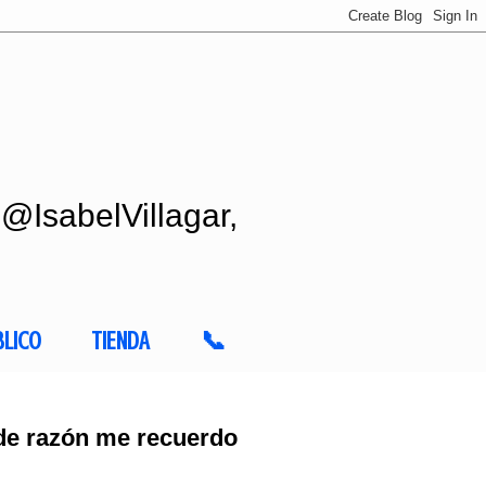
 @IsabelVillagar,
BLICO
TIENDA
📞
 de razón me recuerdo