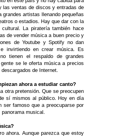
to en este país y no hay cabida para
y las ventas de discos y entradas de
a grandes artistas llenando pequeñas
eatros o estadios. Hay que dar con la
cultural. La piratería también hace
ías de vender música a buen precio y
iones de Youtube y Spotify no dan
e invirtiendo en crear música. Es
e no tienen el respaldo de grandes
gente se le oferta música a precios
s descargados de Internet.
mpiezan ahora a estudiar canto?
na otra pretensión. Que se preocupen
de sí mismos al público. Hoy en día
 ser famoso que a preocuparse por
 el panorama musical.
música?
ro ahora. Aunque parezca que estoy