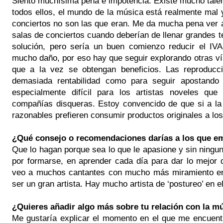
Siento muchísima pena e impotencia. Existe mucho talen
todos ellos, el mundo de la música está realmente mal 
conciertos no son las que eran. Me da mucha pena ver 
salas de conciertos cuando deberían de llenar grandes t
solución, pero sería un buen comienzo reducir el IVA 
mucho daño, por eso hay que seguir explorando otras v
que a la vez se obtengan beneficios. Las reproducc
demasiada rentabilidad como para seguir apostando 
especialmente difícil para los artistas noveles qu
compañías disqueras. Estoy convencido de que si a la 
razonables prefieren consumir productos originales a lo
¿Qué consejo o recomendaciones darías a los que e
Que lo hagan porque sea lo que le apasione y sin ningu
por formarse, en aprender cada día para dar lo mejor 
veo a muchos cantantes con mucho más miramiento en
ser un gran artista. Hay mucho artista de ‘postureo’ en
¿Quieres añadir algo más sobre tu relación con la 
Me gustaría explicar el momento en el que me encuent