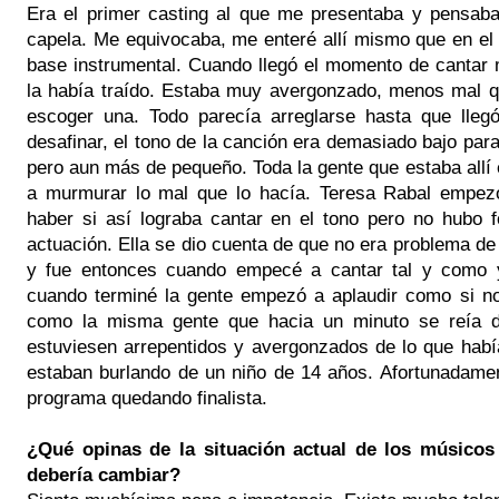
Era el primer casting al que me presentaba y pensaba
capela. Me equivocaba, me enteré allí mismo que en el 
base instrumental. Cuando llegó el momento de cantar m
la había traído. Estaba muy avergonzado, menos mal qu
escoger una. Todo parecía arreglarse hasta que lle
desafinar, el tono de la canción era demasiado bajo pa
pero aun más de pequeño. Toda la gente que estaba all
a murmurar lo mal que lo hacía. Teresa Rabal empez
haber si así lograba cantar en el tono pero no hubo 
actuación. Ella se dio cuenta de que no era problema de 
y fue entonces cuando empecé a cantar tal y como 
cuando terminé la gente empezó a aplaudir como si n
como la misma gente que hacia un minuto se reía d
estuviesen arrepentidos y avergonzados de lo que habí
estaban burlando de un niño de 14 años. Afortunadamen
programa quedando finalista.
¿Qué opinas de la situación actual de los músicos
debería cambiar?