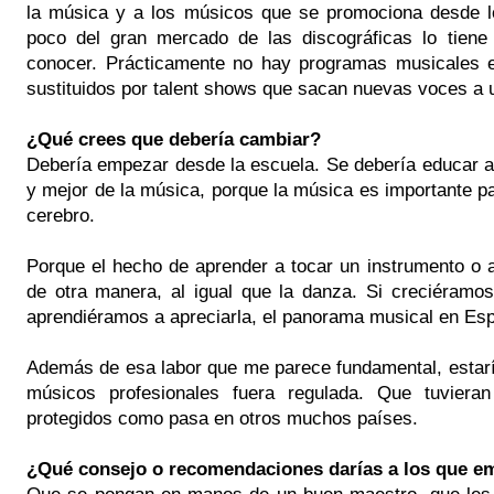
la música y a los músicos que se promociona desde l
poco del gran mercado de las discográficas lo tiene
conocer. Prácticamente no hay programas musicales en
sustituidos por talent shows que sacan nuevas voces a 
¿Qué crees que debería cambiar?
Debería empezar desde la escuela. Se debería educar a
y mejor de la música, porque la música es importante pa
cerebro.
Porque el hecho de aprender a tocar un instrumento o 
de otra manera, al igual que la danza. Si creciéramo
aprendiéramos a apreciarla, el panorama musical en Esp
Además de esa labor que me parece fundamental, estaría 
músicos profesionales fuera regulada. Que tuvieran
protegidos como pasa en otros muchos países.
¿Qué consejo o recomendaciones darías a los que em
Que se pongan en manos de un buen maestro, que les g