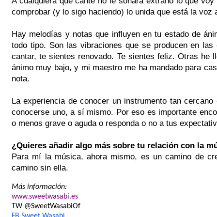
A cualquiera que cante no le sonará extraño lo que voy
comprobar (y lo sigo haciendo) lo unida que está la voz
Hay melodías y notas que influyen en tu estado de án
todo tipo. Son las vibraciones que se producen en la
cantar, te sientes renovado. Te sientes feliz. Otras he
ánimo muy bajo, y mi maestro me ha mandado para casa
nota.
La experiencia de conocer un instrumento tan cercano
conocerse uno, a sí mismo. Por eso es importante encon
o menos grave o aguda o responda o no a tus expectati
¿Quieres añadir algo más sobre tu relación con la m
Para mí la música, ahora mismo, es un camino de cre
camino sin ella.
Más información:
www.sweetwasabi.es
TW @SweetWasabiOf
FB Sweet Wasabi