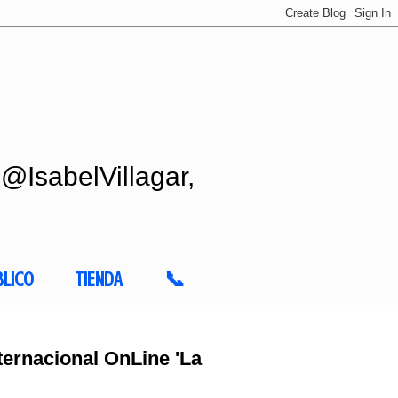
 @IsabelVillagar,
BLICO
TIENDA
📞
ernacional OnLine 'La