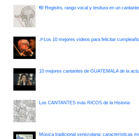
🎼 Registro, rango vocal y tesitura en un cantante
🎉Los 10 mejores vídeos para felicitar cumpleaño
10 mejores cantantes de GUATEMALA de la actu
Los CANTANTES más RICOS de la Historia
Música tradicional venezolana: características m