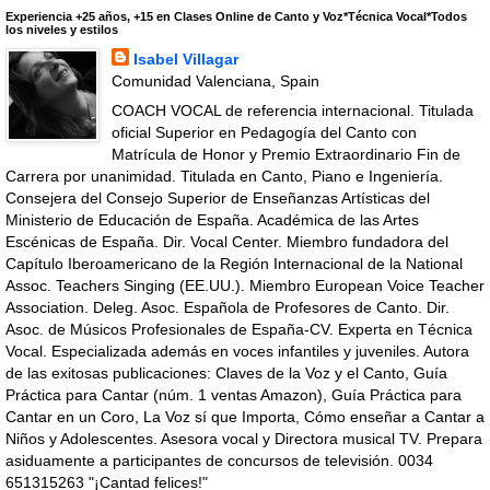
Experiencia +25 años, +15 en Clases Online de Canto y Voz*Técnica Vocal*Todos
los niveles y estilos
Isabel Villagar
Comunidad Valenciana, Spain
COACH VOCAL de referencia internacional. Titulada
oficial Superior en Pedagogía del Canto con
Matrícula de Honor y Premio Extraordinario Fin de
Carrera por unanimidad. Titulada en Canto, Piano e Ingeniería.
Consejera del Consejo Superior de Enseñanzas Artísticas del
Ministerio de Educación de España. Académica de las Artes
Escénicas de España. Dir. Vocal Center. Miembro fundadora del
Capítulo Iberoamericano de la Región Internacional de la National
Assoc. Teachers Singing (EE.UU.). Miembro European Voice Teacher
Association. Deleg. Asoc. Española de Profesores de Canto. Dir.
Asoc. de Músicos Profesionales de España-CV. Experta en Técnica
Vocal. Especializada además en voces infantiles y juveniles. Autora
de las exitosas publicaciones: Claves de la Voz y el Canto, Guía
Práctica para Cantar (núm. 1 ventas Amazon), Guía Práctica para
Cantar en un Coro, La Voz sí que Importa, Cómo enseñar a Cantar a
Niños y Adolescentes. Asesora vocal y Directora musical TV. Prepara
asiduamente a participantes de concursos de televisión. 0034
651315263 "¡Cantad felices!"