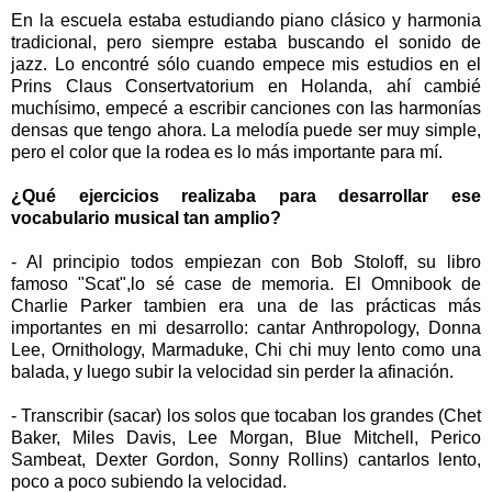
En la escuela estaba estudiando piano clásico y harmonia
tradicional, pero siempre estaba buscando el sonido de
jazz. Lo encontré sólo cuando empece mis estudios en el
Prins Claus Consertvatorium en Holanda, ahí cambié
muchísimo, empecé a escribir canciones con las harmonías
densas que tengo ahora. La melodía puede ser muy simple,
pero el color que la rodea es lo más importante para mí.
¿Qué ejercicios realizaba para desarrollar ese
vocabulario musical tan amplio?
- Al principio todos empiezan con Bob Stoloff, su libro
famoso "Scat",lo sé case de memoria. El Omnibook de
Charlie Parker tambien era una de las prácticas más
importantes en mi desarrollo: cantar Anthropology, Donna
Lee, Ornithology, Marmaduke, Chi chi muy lento como una
balada, y luego subir la velocidad sin perder la afinación.
- Transcribir (sacar) los solos que tocaban los grandes (Chet
Baker, Miles Davis, Lee Morgan, Blue Mitchell, Perico
Sambeat, Dexter Gordon, Sonny Rollins) cantarlos lento,
poco a poco subiendo la velocidad.