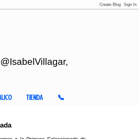
 @IsabelVillagar,
BLICO
TIENDA
📞
jada
tamos a la Primera Seleccionada de