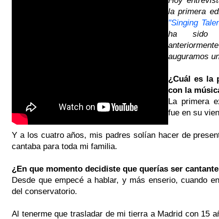
la primera ed
"Singing Talen
ha sido f
anteriorment
auguramos un 
¿Cuál es la 
con la músi
La primera e
fue en su vien
Y a los cuatro años, mis padres solían hacer de presen
cantaba para toda mi familia.
¿En que momento decidiste que querías ser cantant
Desde que empecé a hablar, y más enserio, cuando ent
del conservatorio.
Al tenerme que trasladar de mi tierra a Madrid con 15 a