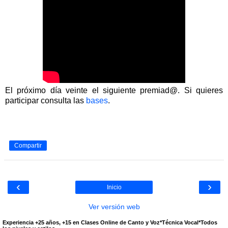
El próximo día veinte el siguiente premiad@. Si quieres
participar consulta las
bases
.
Compartir
‹
›
Inicio
Ver versión web
Experiencia +25 años, +15 en Clases Online de Canto y Voz*Técnica Vocal*Todos