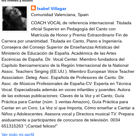
los niveles y estilos
Isabel Villagar
Comunidad Valenciana, Spain
COACH VOCAL de referencia internacional. Titulada
oficial Superior en Pedagogía del Canto con
Matrícula de Honor y Premio Extraordinario Fin de
Carrera por unanimidad. Titulada en Canto, Piano e Ingeniería.
Consejera del Consejo Superior de Enseñanzas Artísticas del
Ministerio de Educación de España. Académica de las Artes
Escénicas de España. Dir. Vocal Center. Miembro fundadora del
Capítulo Iberoamericano de la Región Internacional de la National
Assoc. Teachers Singing (EE.UU.). Miembro European Voice Teacher
Association. Deleg. Asoc. Española de Profesores de Canto. Dir.
Asoc. de Músicos Profesionales de España-CV. Experta en Técnica
Vocal. Especializada además en voces infantiles y juveniles. Autora
de las exitosas publicaciones: Claves de la Voz y el Canto, Guía
Práctica para Cantar (núm. 1 ventas Amazon), Guía Práctica para
Cantar en un Coro, La Voz sí que Importa, Cómo enseñar a Cantar a
Niños y Adolescentes. Asesora vocal y Directora musical TV. Prepara
asiduamente a participantes de concursos de televisión. 0034
651315263 "¡Cantad felices!"
Ver todo mi perfil