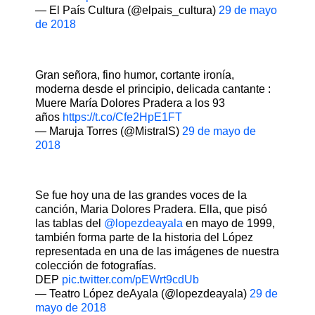
— El País Cultura (@elpais_cultura)
29 de mayo
de 2018
Gran señora, fino humor, cortante ironía,
moderna desde el principio, delicada cantante :
Muere María Dolores Pradera a los 93
años
https://t.co/Cfe2HpE1FT
— Maruja Torres (@MistralS)
29 de mayo de
2018
Se fue hoy una de las grandes voces de la
canción, Maria Dolores Pradera. Ella, que pisó
las tablas del
@lopezdeayala
en mayo de 1999,
también forma parte de la historia del López
representada en una de las imágenes de nuestra
colección de fotografías.
DEP
pic.twitter.com/pEWrt9cdUb
— Teatro López deAyala (@lopezdeayala)
29 de
mayo de 2018