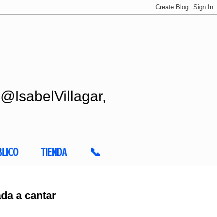
 @IsabelVillagar,
BLICO
TIENDA
📞
da a cantar