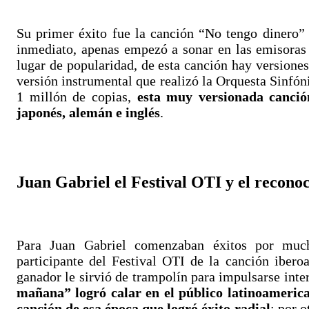
Su primer éxito fue la canción “No tengo dinero” 
inmediato, apenas empezó a sonar en las emisoras 
lugar de popularidad, de esta canción hay versiones
versión instrumental que realizó la Orquesta Sinfó
1 millón de copias,
esta muy versionada canción
japonés, alemán e inglés
.
Juan Gabriel el Festival OTI y el recono
Para Juan Gabriel comenzaban éxitos por muc
participante del Festival OTI de la canción ibero
ganador le sirvió de trampolín para impulsarse int
mañana” logró calar en el público latinoamerica
canción de esa época que logró éxito radial
; por o