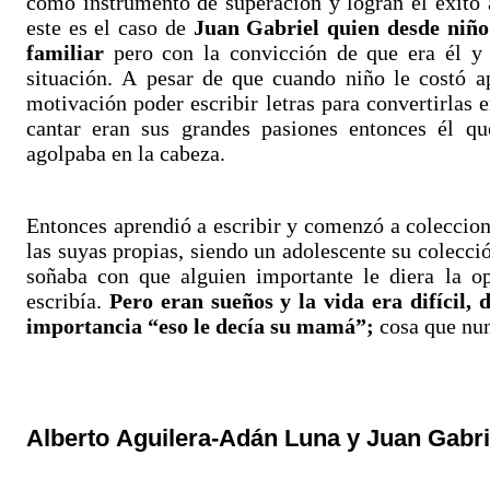
como instrumento de superación y logran el éxito a
este es el caso de
Juan Gabriel quien desde niño
familiar
pero con la convicción de que era él y 
situación. A pesar de que cuando niño le costó ap
motivación poder escribir letras para convertirlas e
cantar eran sus grandes pasiones entonces él qu
agolpaba en la cabeza.
Entonces aprendió a escribir y comenzó a colecciona
las suyas propias, siendo un adolescente su colecci
soñaba con que alguien importante le diera la o
escribía.
Pero eran sueños y la vida era difícil, d
importancia “eso le decía su mamá”;
cosa que nu
Alberto Aguilera-Adán Luna y Juan Gabri