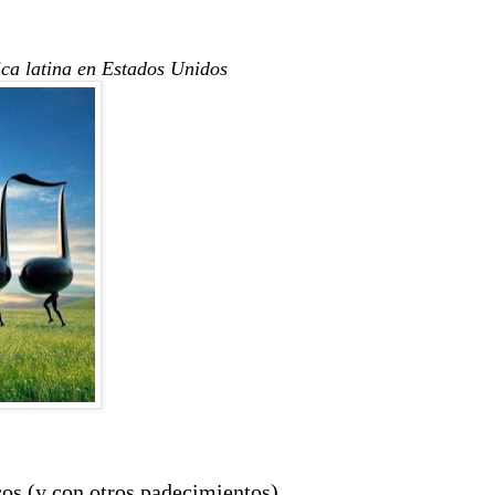
ica latina en Estados Unidos
os (y con otros padecimientos),