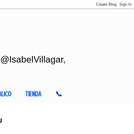
 @IsabelVillagar,
BLICO
TIENDA
📞
U