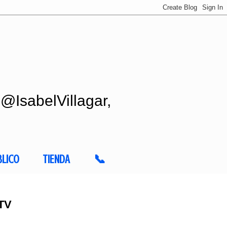
 @IsabelVillagar,
BLICO
TIENDA
📞
 TV