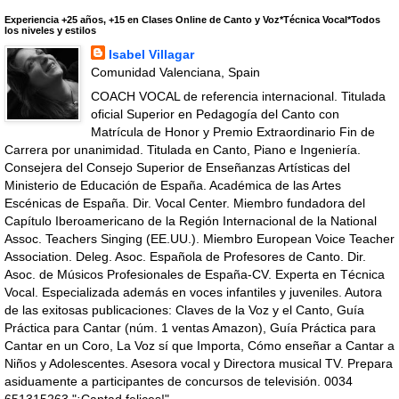
Experiencia +25 años, +15 en Clases Online de Canto y Voz*Técnica Vocal*Todos
los niveles y estilos
Isabel Villagar
Comunidad Valenciana, Spain
COACH VOCAL de referencia internacional. Titulada
oficial Superior en Pedagogía del Canto con
Matrícula de Honor y Premio Extraordinario Fin de
Carrera por unanimidad. Titulada en Canto, Piano e Ingeniería.
Consejera del Consejo Superior de Enseñanzas Artísticas del
Ministerio de Educación de España. Académica de las Artes
Escénicas de España. Dir. Vocal Center. Miembro fundadora del
Capítulo Iberoamericano de la Región Internacional de la National
Assoc. Teachers Singing (EE.UU.). Miembro European Voice Teacher
Association. Deleg. Asoc. Española de Profesores de Canto. Dir.
Asoc. de Músicos Profesionales de España-CV. Experta en Técnica
Vocal. Especializada además en voces infantiles y juveniles. Autora
de las exitosas publicaciones: Claves de la Voz y el Canto, Guía
Práctica para Cantar (núm. 1 ventas Amazon), Guía Práctica para
Cantar en un Coro, La Voz sí que Importa, Cómo enseñar a Cantar a
Niños y Adolescentes. Asesora vocal y Directora musical TV. Prepara
asiduamente a participantes de concursos de televisión. 0034