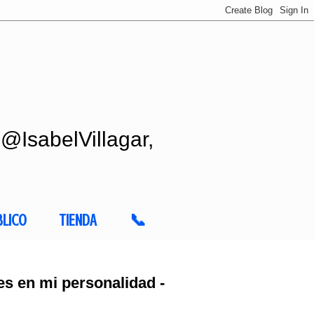
 @IsabelVillagar,
BLICO
TIENDA
📞
s en mi personalidad -