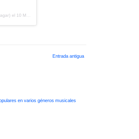
lagar) el
10 Mar, 2020 a las 6:35 PDT
Entrada antigua
pulares en varios géneros musicales