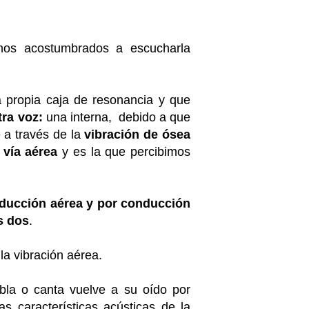
mos acostumbrados a escucharla
 propia caja de resonancia y que
ra voz:
una interna, debido a que
 a través de la
vibración de ósea
r
vía aérea
y es la que percibimos
onducción aérea y por conducción
s dos
.
a vibración aérea.
bla o canta vuelve a su oído por
s características acústicas de la