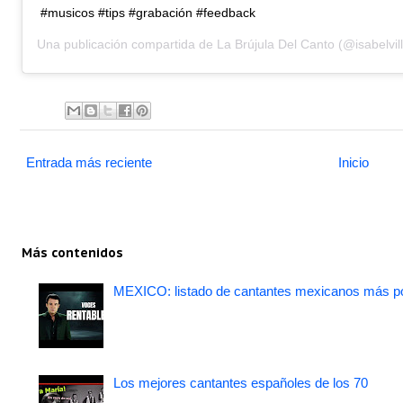
#musicos #tips #grabación #feedback
Una publicación compartida de
La Brújula Del Canto
(@isabelvil
Entrada más reciente
Inicio
Más contenidos
MEXICO: listado de cantantes mexicanos más po
Los mejores cantantes españoles de los 70