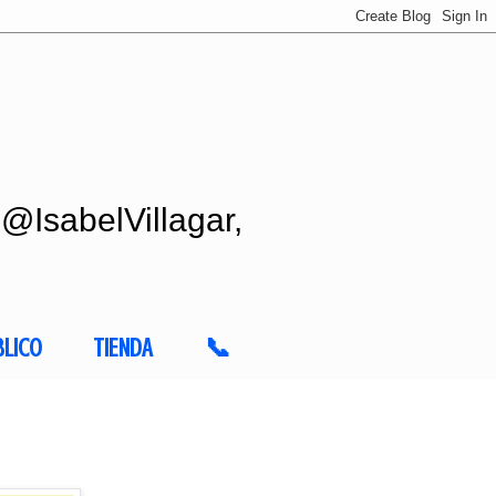
 @IsabelVillagar,
BLICO
TIENDA
📞