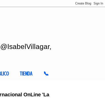
 @IsabelVillagar,
BLICO
TIENDA
📞
rnacional OnLine 'La