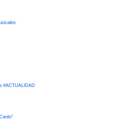
usicales
s #ACTUALIDAD
 Canto"