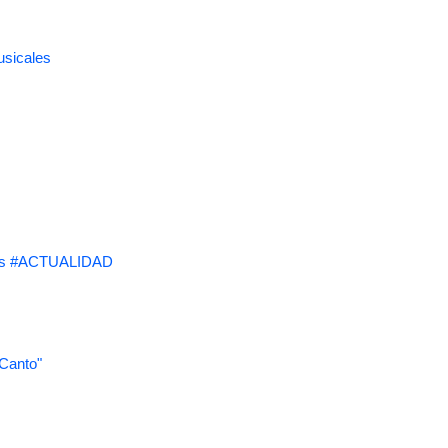
usicales
s #ACTUALIDAD
 Canto"