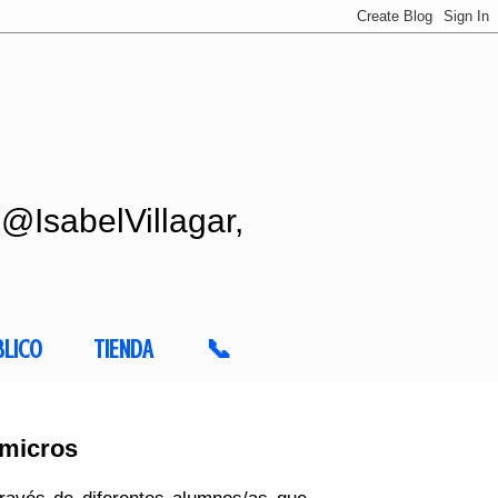
 @IsabelVillagar,
BLICO
TIENDA
📞
 micros
ravés de diferentes alumnos/as que