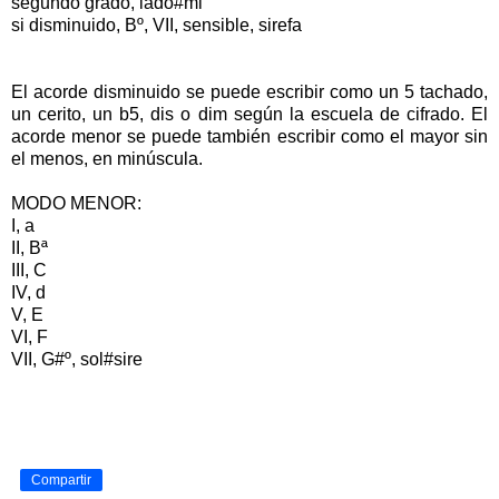
segundo grado, lado#mi
si disminuido, Bº, VII, sensible, sirefa
El acorde disminuido se puede escribir como un 5 tachado,
un cerito, un b5, dis o dim según la escuela de cifrado. El
acorde menor se puede también escribir como el mayor sin
el menos, en minúscula.
MODO MENOR:
I, a
II, Bª
III, C
IV, d
V, E
VI, F
VII, G#º, sol#sire
Compartir