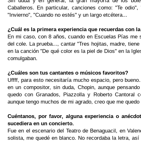
Sin duda y en general, la gran mayoría de los bol
Caballeros. En particular, canciones como: "Te odio"
"Invierno", "Cuando no estés" y un largo etcétera...
¿Cuál es la primera experiencia que recuerdas con l
En mi caso, con 8 años, cuando en Escuelas Pías me s
del cole. La prueba..., cantar "Tres hojitas, madre, tiene 
en la canción "De qué color es la piel de Dios" en la Igle
comulgaban.
¿Cuáles son tus cantantes o músicos favoritos?
Uffff, para esto necesitaría mucho espacio, pero bueno.
en un compositor, sin duda, Chopin, aunque pensando 
quedo con Granados, Piazzolla y Roberto Cantoral 
aunque tengo muchos de mi agrado, creo que me quedo 
Cuéntanos, por favor, alguna experiencia o anécdo
sucediera en un concierto.
Fue en el escenario del Teatro de Benaguacil, en Vale
solista, me quedé en blanco. No recordaba la letra, así