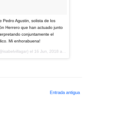
 Pedro Agustin, solista de los
món Herrero que han actuado junto
nterpretando conjuntamente el
lico. Mi enhorabuena!
isabelvillagar) el
16 Jun, 2018 a las 11:37 PDT
Entrada antigua