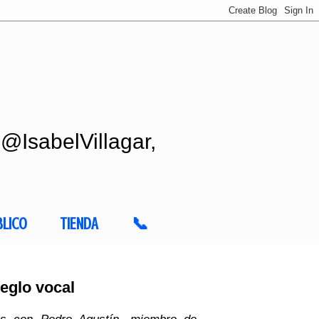
 @IsabelVillagar,
BLICO
TIENDA
📞
reglo vocal
s con Pedro Agustín, miembro de