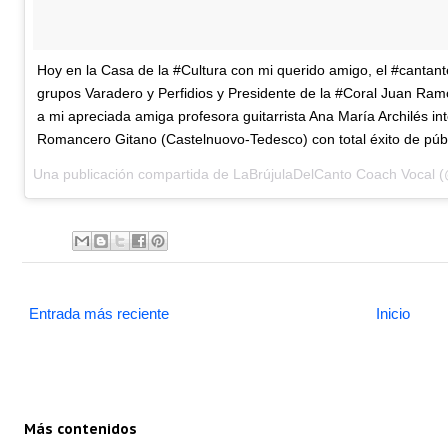
Hoy en la Casa de la #Cultura con mi querido amigo, el #cantante
grupos Varadero y Perfidios y Presidente de la #Coral Juan Ra
a mi apreciada amiga profesora guitarrista Ana María Archilés i
Romancero Gitano (Castelnuovo-Tedesco) con total éxito de púb
Una publicación compartida de
LaBrújulaDelCanto Coach Vocal
(@
Entrada más reciente
Inicio
Más contenidos