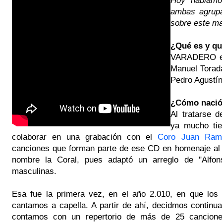
ambas agrupa
sobre este ma
¿Qué es y q
VARADERO es
Manuel Torad
Pedro Agustín
¿Cómo naci
Al tratarse 
ya mucho tie
colaborar en una grabación con el
Coro Juan Ram
canciones que forman parte de ese CD en homenaje al 
nombre la Coral, pues adaptó un arreglo de "Alfon
masculinas.
Esa fue la primera vez, en el año 2.010, en que los 
cantamos a capella. A partir de ahí, decidmos continua
contamos con un repertorio de más de 25 canciones