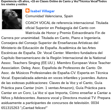
Experiencia +25 años, +15 en Clases Online de Canto y Voz*Técnica Vocal*Todos
los niveles y estilos
Isabel Villagar
Comunidad Valenciana, Spain
COACH VOCAL de referencia internacional. Titulada
oficial Superior en Pedagogía del Canto con
Matrícula de Honor y Premio Extraordinario Fin de
Carrera por unanimidad. Titulada en Canto, Piano e Ingeniería.
Consejera del Consejo Superior de Enseñanzas Artísticas del
Ministerio de Educación de España. Académica de las Artes
Escénicas de España. Dir. Vocal Center. Miembro fundadora del
Capítulo Iberoamericano de la Región Internacional de la National
Assoc. Teachers Singing (EE.UU.). Miembro European Voice Teacher
Association. Deleg. Asoc. Española de Profesores de Canto. Dir.
Asoc. de Músicos Profesionales de España-CV. Experta en Técnica
Vocal. Especializada además en voces infantiles y juveniles. Autora
de las exitosas publicaciones: Claves de la Voz y el Canto, Guía
Práctica para Cantar (núm. 1 ventas Amazon), Guía Práctica para
Cantar en un Coro, La Voz sí que Importa, Cómo enseñar a Cantar a
Niños y Adolescentes. Asesora vocal y Directora musical TV. Prepara
asiduamente a participantes de concursos de televisión. 0034
651315263 "¡Cantad felices!"