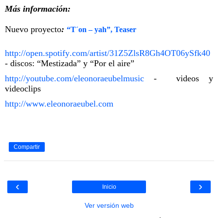
Más información:
Nuevo proyecto
:
“T´on – yah”, Teaser
http://open.spotify.com/artist/31Z5ZlsR8Gh4OT06ySfk40
- discos: “Mestizada” y “Por el aire”
http://youtube.com/eleonoraeubelmusic
- videos y
videoclips
http://www.eleonoraeubel.com
Compartir
‹
›
Inicio
Ver versión web