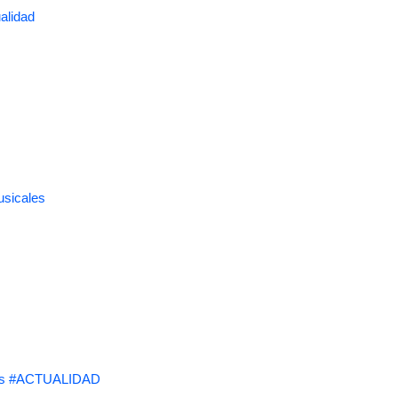
alidad
usicales
s #ACTUALIDAD