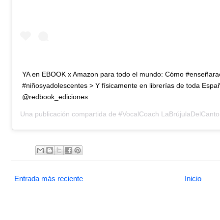
YA en EBOOK x Amazon para todo el mundo: Cómo #enseñarac
#niñosyadolescentes > Y físicamente en librerías de toda Espa
@redbook_ediciones
Una publicación compartida de
#VocalCoach LaBrújulaDelCanto
Entrada más reciente
Inicio