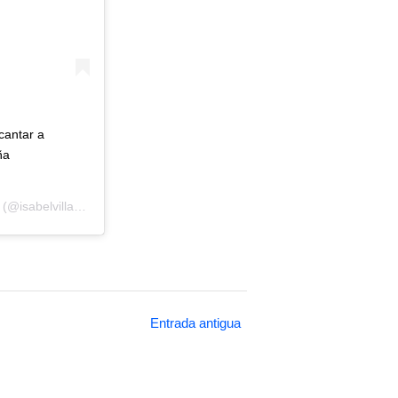
antar a
ña
(@isabelvillagar) el
9 Dic, 2019 a las 5:36 PST
Entrada antigua