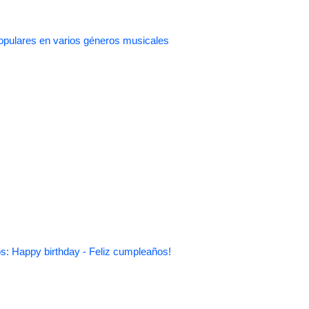
pulares en varios géneros musicales
s: Happy birthday - Feliz cumpleaños!