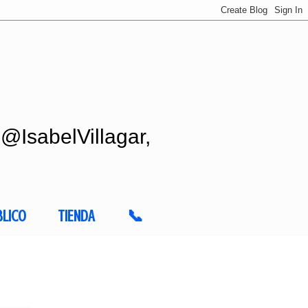
 @IsabelVillagar,
BLICO
TIENDA
📞