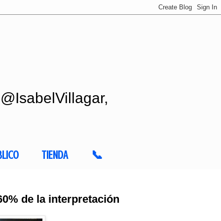
 @IsabelVillagar,
BLICO
TIENDA
📞
60% de la interpretación