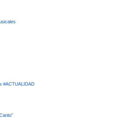
usicales
s #ACTUALIDAD
 Canto"