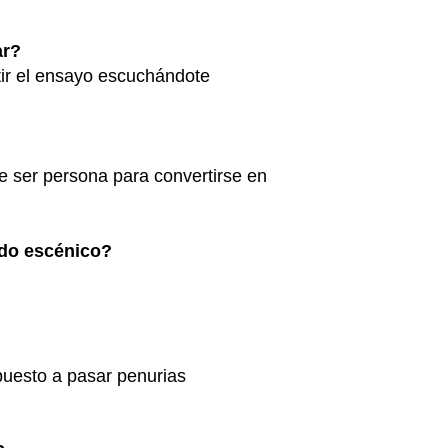
uar?
etir el ensayo escuchándote
 de ser persona para convertirse en
ndo escénico?
spuesto a pasar penurias