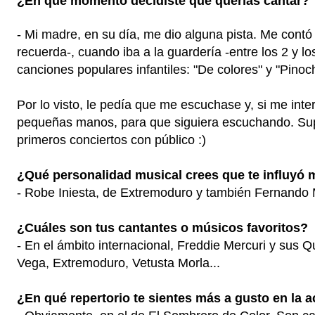
¿En que momento decidiste que querías cantar?
- Mi madre, en su día, me dio alguna pista. Me cont
recuerda-, cuando iba a la guardería -entre los 2 y lo
canciones populares infantiles: "De colores" y "Pinoc
Por lo visto, le pedía que me escuchase y, si me inte
pequeñas manos, para que siguiera escuchando. Sup
primeros conciertos con público :)
¿Qué personalidad musical crees que te influyó
- Robe Iniesta, de Extremoduro y también Fernando
¿Cuáles son tus cantantes o músicos favoritos?
- En el ámbito internacional, Freddie Mercuri y sus Q
Vega, Extremoduro, Vetusta Morla...
¿En qué repertorio te sientes más a gusto en la a