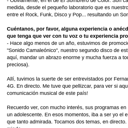
- Obviamente, en el de El Sombrero de Color. Son c
medida, desde el pequeño laboratorio que es nuest
entre el Rock, Funk, Disco y Pop... resultando un 
Cuéntanos, por favor, alguna experiencia o anéc
que tenga que ver con tu voz o tu experiencia pro
- Hace algo menos de un año, estuvimos de promoci
"Sonido Camaleónico", nuestro segundo disco de est
aquí, mandar un abrazo enorme y mucha fuerza a tod
preciosa).
Allí, tuvimos la suerte de ser entrevistados por Fern
4G. En directo. Me tuve que pellizcar, para ver si aque
comunicación musical de este país!
Recuerdo ver, con mucho interés, sus programas en 
un adolescente. En esos momentos, iba a ser yo el e
que tanto admirada. Tocamos dos temas, en directo. F