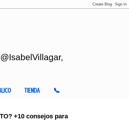
 @IsabelVillagar,
BLICO
TIENDA
📞
TO? +10 consejos para