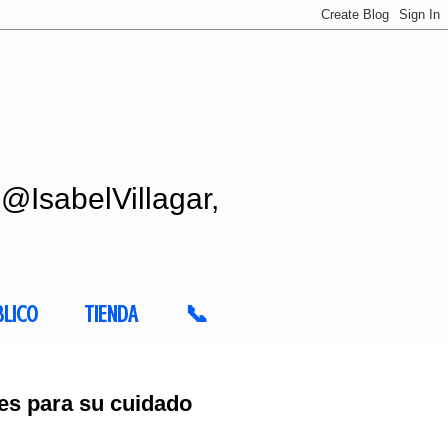
 @IsabelVillagar,
BLICO
TIENDA
📞
es para su cuidado