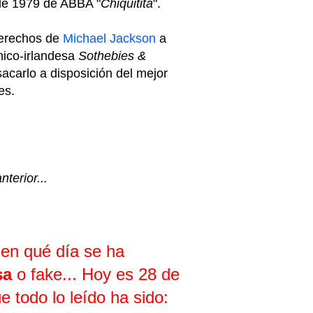
 de 1979 de ABBA "
Chiquitita
".
 derechos de
Michael Jackson
a
nico-irlandesa
Sothebies &
 sacarlo a disposición del mejor
es.
terior...
 en qué día se ha
sa
o fake... Hoy es 28 de
ue todo lo leído ha sido: