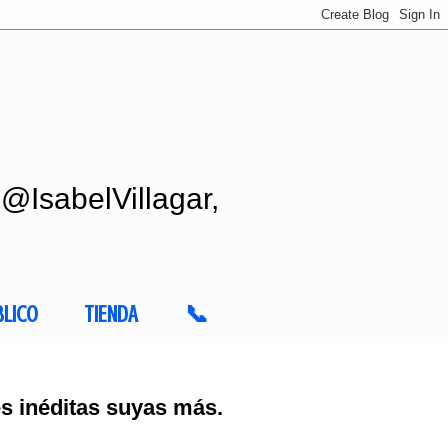
 @IsabelVillagar,
BLICO
TIENDA
📞
 inéditas suyas más.