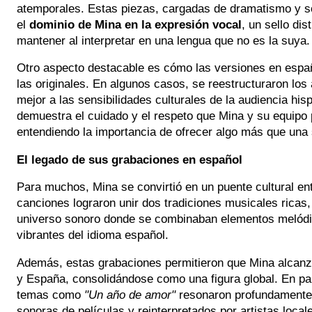
atemporales. Estas piezas, cargadas de dramatismo y so
el
dominio de Mina en la expresión vocal
, un sello dis
mantener al interpretar en una lengua que no es la suya.
Otro aspecto destacable es cómo las versiones en españ
las originales. En algunos casos, se reestructuraron los
mejor a las sensibilidades culturales de la audiencia hi
demuestra el cuidado y el respeto que Mina y su equipo
entendiendo la importancia de ofrecer algo más que una 
El legado de sus grabaciones en español
Para muchos, Mina se convirtió en un puente cultural ent
canciones lograron unir dos tradiciones musicales ricas,
universo sonoro donde se combinaban elementos melódic
vibrantes del idioma español.
Además, estas grabaciones permitieron que Mina alcan
y España, consolidándose como una figura global. En p
temas como
"Un año de amor"
resonaron profundamente,
sonoras de películas y reinterpretados por artistas local