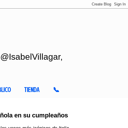
 @IsabelVillagar,
BLICO
TIENDA
📞
añola en su cumpleaños
as voces más icónicas de Italia,