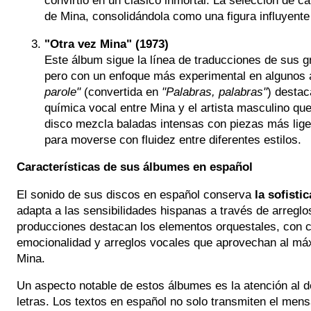
convirtió en un clásico inmortal. La selección de c
de Mina, consolidándola como una figura influyente
"Otra vez Mina" (1973)
Este álbum sigue la línea de traducciones de sus gr
pero con un enfoque más experimental en algunos
parole"
(convertida en
"Palabras, palabras"
) destac
química vocal entre Mina y el artista masculino qu
disco mezcla baladas intensas con piezas más lig
para moverse con fluidez entre diferentes estilos.
Características de sus álbumes en español
El sonido de sus discos en español conserva
la sofisti
adapta a las sensibilidades hispanas a través de arregl
producciones destacan los elementos orquestales, con c
emocionalidad y arreglos vocales que aprovechan al máx
Mina.
Un aspecto notable de estos álbumes es la atención al de
letras. Los textos en español no solo transmiten el mens