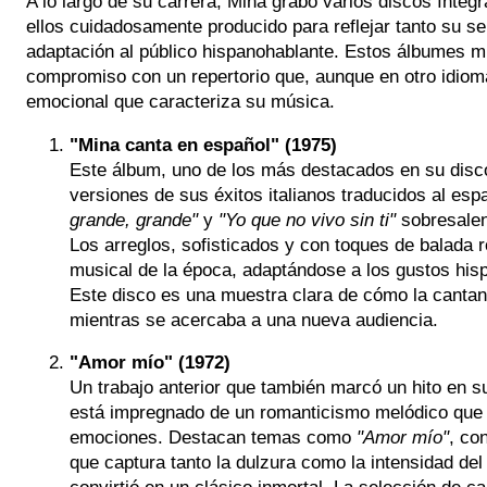
A lo largo de su carrera, Mina grabó varios discos ínte
ellos cuidadosamente producido para reflejar tanto su se
adaptación al público hispanohablante. Estos álbumes mu
compromiso con un repertorio que, aunque en otro idioma
emocional que caracteriza su música.
"Mina canta en español" (1975)
Este álbum, uno de los más destacados en su disco
versiones de sus éxitos italianos traducidos al e
grande, grande"
y
"Yo que no vivo sin ti"
sobresalen
Los arreglos, sofisticados y con toques de balada r
musical de la época, adaptándose a los gustos hisp
Este disco es una muestra clara de cómo la cantan
mientras se acercaba a una nueva audiencia.
"Amor mío" (1972)
Un trabajo anterior que también marcó un hito en s
está impregnado de un romanticismo melódico que 
emociones. Destacan temas como
"Amor mío"
, co
que captura tanto la dulzura como la intensidad de