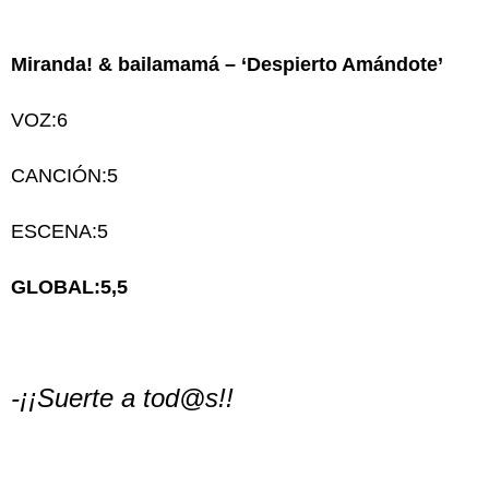
Miranda! & bailamamá – ‘Despierto Amándote’
VOZ:6
CANCIÓN:5
ESCENA:5
GLOBAL:5,5
-¡¡Suerte a tod@s!!