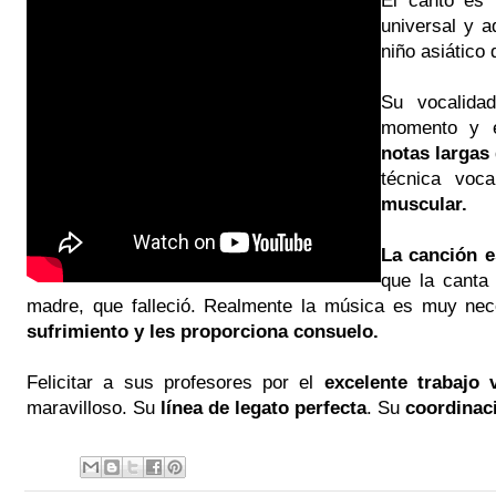
universal y 
niño asiático
Su vocalida
momento y 
notas largas
técnica voc
muscular.
La canción 
que la canta
madre, que falleció. Realmente la música es muy nec
sufrimiento y les proporciona consuelo.
Felicitar a sus profesores por el
excelente trabajo 
maravilloso. Su
línea de legato perfecta
. Su
coordinac