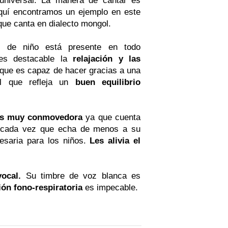
aquí encontramos un ejemplo en este
 que canta en dialecto mongol.
d de niño está presente en todo
es destacable la
relajación y las
que es capaz de hacer gracias a una
al que refleja un
buen equilibrio
es muy conmovedora
ya que cuenta
 cada vez que echa de menos a su
esaria para los niños.
Les alivia el
vocal.
Su timbre de voz blanca es
ión fono-respiratoria
es impecable.