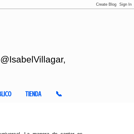
 @IsabelVillagar,
BLICO
TIENDA
📞
universal. La manera de cantar es