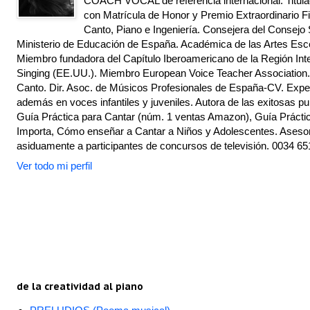
COACH VOCAL de referencia internacional. Titulad
con Matrícula de Honor y Premio Extraordinario Fi
Canto, Piano e Ingeniería. Consejera del Consejo 
Ministerio de Educación de España. Académica de las Artes Escé
Miembro fundadora del Capítulo Iberoamericano de la Región Inte
Singing (EE.UU.). Miembro European Voice Teacher Association.
Canto. Dir. Asoc. de Músicos Profesionales de España-CV. Exper
además en voces infantiles y juveniles. Autora de las exitosas pu
Guía Práctica para Cantar (núm. 1 ventas Amazon), Guía Práctic
Importa, Cómo enseñar a Cantar a Niños y Adolescentes. Asesor
asiduamente a participantes de concursos de televisión. 0034 65
Ver todo mi perfil
de la creatividad al piano