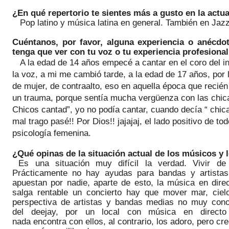
¿En qué repertorio te sientes más a gusto en la actua
Pop latino y música latina en general. También en Jaz
Cuéntanos, por favor, alguna experiencia o anécdo
tenga que ver con tu voz o tu experiencia profesional
A la edad de 14 años empecé a cantar en el coro del in
la voz, a
mi
me cambió tarde, a la edad de 17 años, por 
de
mujer,
de
contraalto
, eso en aquella época que recién
un trauma, porque sentía mucha vergüenza con las chica
Chicos
cantad”, yo no podía cantar, cuando decía “ chic
mal trago pasé!! Por Dios
!!
jajajaj
, el lado positivo de t
psicología femenina.
¿Qué opinas de la situación actual de los músicos y 
Es una situación muy difícil la verdad. Vivir d
Prácticamente no hay ayudas para bandas y artistas
apuestan por nadie, aparte de esto, la música en
dire
salga rentable un concierto hay que mover mar, cielo
perspectiva de artistas y bandas medias no muy cono
del
deejay
, por un local con música en direc
nada
encontra
con ellos, al contrario, los adoro,
pero cre