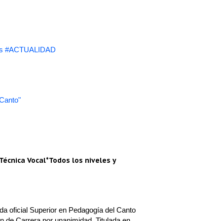
s #ACTUALIDAD
 Canto"
Técnica Vocal*Todos los niveles y
a oficial Superior en Pedagogía del Canto
n de Carrera por unanimidad. Titulada en