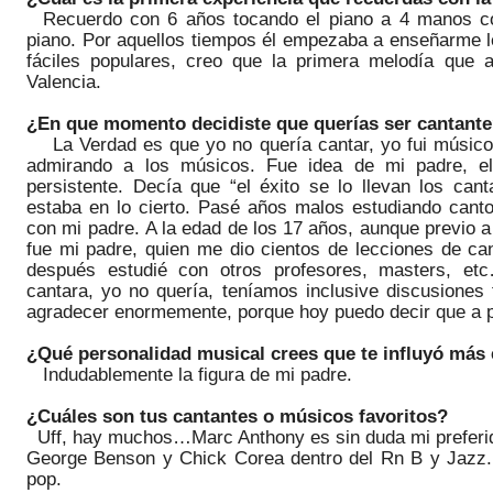
Recuerdo con
6 años tocando el piano a 4 manos c
piano. Por aquellos tiempos él empezaba a enseñarme le
fáciles populares, creo que la primera melodía que a
Valencia.
¿En
que
momento decidiste que querías ser cantant
La Verdad es que yo
no quería cantar, yo fui músic
admirando a los músicos. Fue idea de mi padre, el
persistente. Decía que
“el
éxito se lo llevan los cant
estaba en lo cierto. Pasé años malos estudiando canto 
con mi padre.
A la edad de los 17 años, aunque previo a
fue
mi padre
, quien me dio cientos de lecciones de ca
después estudié con otros profesores, masters, e
cantara, yo no quería, teníamos inclusive discusiones
agradecer enormemente, porque hoy puedo decir que
a 
¿Qué personalidad musical crees que te influyó más 
Indudablemente la figura de mi padre.
¿Cuáles son tus cantantes o músicos favoritos?
Uff
, hay muchos…
Marc Anthony
es sin duda mi preferi
George
Benson
y Chick C
orea dentro del Rn B y Jazz
pop.