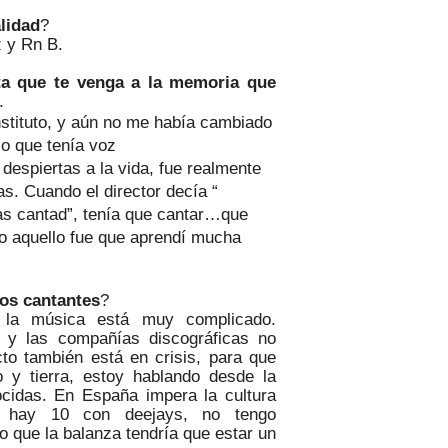
lidad
?
z y Rn B.
ta que te venga a la memoria que
.
stituto, y aún no me había cambiado
lo que tenía voz
 de
s
piertas a la vida,
fue realmente
s. Cuando el director decía
“
as cantad”, tenía que cantar…que
odo aquello fue que aprendí mucha
los cantantes
?
e la música está muy complicado.
 y las compañías discográficas no
cto también está en crisis, para que
 y tierra, estoy hablando desde la
cidas. En España impera la cultura
to hay 10 con
deejays
, no tengo
o que la balanza tendría que estar un