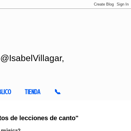
 @IsabelVillagar,
BLICO
TIENDA
📞
tos de lecciones de canto"
la música?