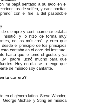
on mi papá sentado a su lado en el
ccioncitas de solfeo, y cancioncitas
prendí con él fue la del pasodoble
e?
o de siempre y continuamente estaba
 insistió, y lo hizo de forma muy
antes, no los músicos”, y creo que
desde el principio de los principios
 esto cantaba en el coro del
instituto,
nto hasta que le tomé el gusto, y ya
tc…Mi padre luchó mucho para que
 fuertes. Hoy en día se lo tengo que
parte
de músico soy cantante.
en tu carrera?
do
en el género latino, Steve W
onder
,
. George Michael y Sting
en música