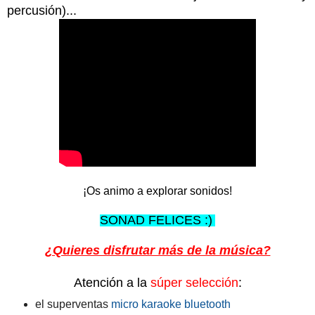
percusión)...
¡Os animo a explorar sonidos!
SONAD FELICES :)
¿Quieres disfrutar más de la música?
Atención a la
súper selección
:
el superventas
micro karaoke bluetooth