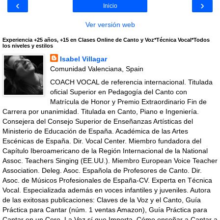
‹
›
Inicio
Ver versión web
Experiencia +25 años, +15 en Clases Online de Canto y Voz*Técnica Vocal*Todos
los niveles y estilos
Isabel Villagar
Comunidad Valenciana, Spain
COACH VOCAL de referencia internacional. Titulada
oficial Superior en Pedagogía del Canto con
Matrícula de Honor y Premio Extraordinario Fin de
Carrera por unanimidad. Titulada en Canto, Piano e Ingeniería.
Consejera del Consejo Superior de Enseñanzas Artísticas del
Ministerio de Educación de España. Académica de las Artes
Escénicas de España. Dir. Vocal Center. Miembro fundadora del
Capítulo Iberoamericano de la Región Internacional de la National
Assoc. Teachers Singing (EE.UU.). Miembro European Voice Teacher
Association. Deleg. Asoc. Española de Profesores de Canto. Dir.
Asoc. de Músicos Profesionales de España-CV. Experta en Técnica
Vocal. Especializada además en voces infantiles y juveniles. Autora
de las exitosas publicaciones: Claves de la Voz y el Canto, Guía
Práctica para Cantar (núm. 1 ventas Amazon), Guía Práctica para
Cantar en un Coro, La Voz sí que Importa, Cómo enseñar a Cantar a