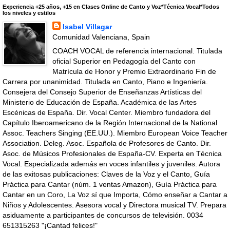
Experiencia +25 años, +15 en Clases Online de Canto y Voz*Técnica Vocal*Todos
los niveles y estilos
Isabel Villagar
Comunidad Valenciana, Spain
COACH VOCAL de referencia internacional. Titulada
oficial Superior en Pedagogía del Canto con
Matrícula de Honor y Premio Extraordinario Fin de
Carrera por unanimidad. Titulada en Canto, Piano e Ingeniería.
Consejera del Consejo Superior de Enseñanzas Artísticas del
Ministerio de Educación de España. Académica de las Artes
Escénicas de España. Dir. Vocal Center. Miembro fundadora del
Capítulo Iberoamericano de la Región Internacional de la National
Assoc. Teachers Singing (EE.UU.). Miembro European Voice Teacher
Association. Deleg. Asoc. Española de Profesores de Canto. Dir.
Asoc. de Músicos Profesionales de España-CV. Experta en Técnica
Vocal. Especializada además en voces infantiles y juveniles. Autora
de las exitosas publicaciones: Claves de la Voz y el Canto, Guía
Práctica para Cantar (núm. 1 ventas Amazon), Guía Práctica para
Cantar en un Coro, La Voz sí que Importa, Cómo enseñar a Cantar a
Niños y Adolescentes. Asesora vocal y Directora musical TV. Prepara
asiduamente a participantes de concursos de televisión. 0034
651315263 "¡Cantad felices!"