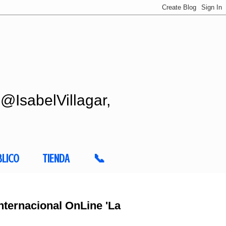
 @IsabelVillagar,
BLICO
TIENDA
📞
nternacional OnLine 'La