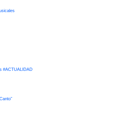
usicales
s #ACTUALIDAD
 Canto"