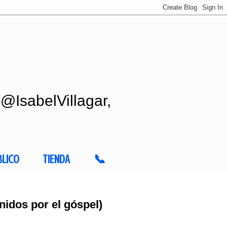
 @IsabelVillagar,
BLICO
TIENDA
📞
Unidos por el góspel)