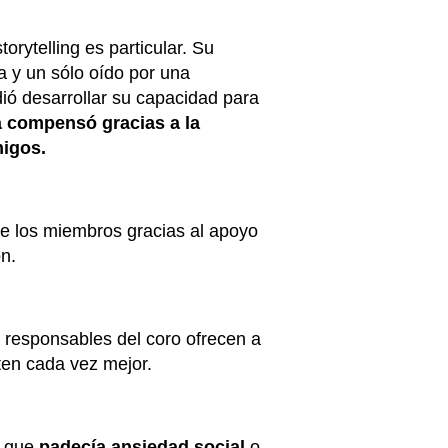
storytelling es particular. Su
a y un sólo oído por una
ió desarrollar su capacidad para
a compensó gracias a la
migos.
e los miembros gracias al apoyo
n.
os responsables del coro ofrecen a
ten cada vez mejor.
a que
padecía ansiedad social
o