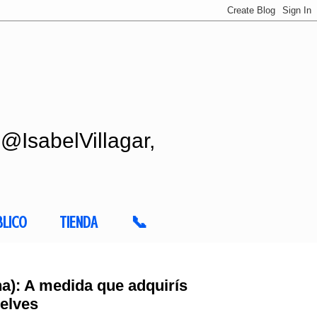
 @IsabelVillagar,
BLICO
TIENDA
📞
ina): A medida que adquirís
elves