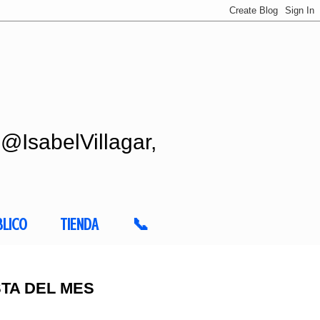
 @IsabelVillagar,
BLICO
TIENDA
📞
ISTA DEL MES