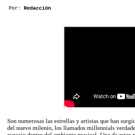
Por:
Redacción
Son numerosas las estrellas y artistas que han surg
del nuevo milenio, los llamados millennials verda
espacio dentro del ambiente musical.
Una de estas r