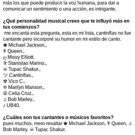
más los que puede producir la voz humana, para dar a
comunicar
un sentimiento o una acción, es intrigante.
¿Qué personalidad musical crees que te influyó más en
tus comienzos?
me encanta esta pregunta, esta es mi lista, cantinflas no fue
cantante pero
incorporé su humor en mi estilo de canto.
♚ Michael Jackson.,
☤ Queen.,
ღ Missy Elliott.
✞ Stanislao Marino.,
☠ Tupac Shakur.,
ツ Cantinflas.,
☢ Vico C.,
✡ Marilyn Manson.,
☮ Celia Cruz.,
♫ Bob Marley.,
♪ UB40.
¿Cuáles son tus cantantes o músicos favoritos?
pues muchos, mero resaltar
♚ Michael Jackson, ☤ Queen, ♫
Bob Marley, ☠ Tupac Shakur.